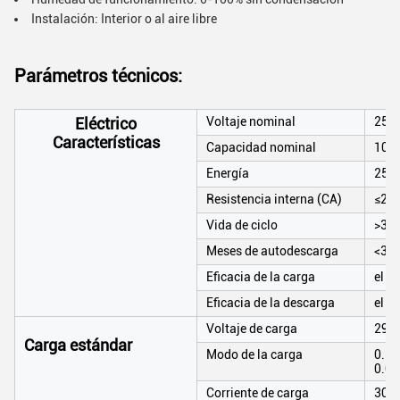
Instalación: Interior o al aire libre
Parámetros técnicos:
Eléctrico
Voltaje nominal
25.
Características
Capacidad nominal
100
Energía
256
Resistencia interna (CA)
≤20
Vida de ciclo
>350
Meses de autodescarga
<3>
Eficacia de la carga
el 1
Eficacia de la descarga
el 
Voltaje de carga
29.2
Carga estándar
Modo de la carga
0.2C
0.02
Corriente de carga
30A