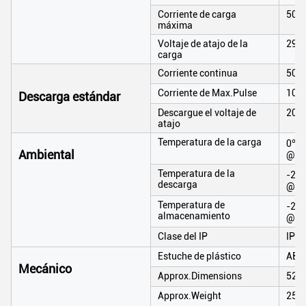
Corriente de carga
50A
máxima
Voltaje de atajo de la
29.7
carga
Corriente continua
50A
Corriente de Max.Pulse
100A
Descarga estándar
Descargue el voltaje de
20V
atajo
Temperatura de la carga
0℃ a
Ambiental
@60
Temperatura de la
-20℃
descarga
@60
Temperatura de
-20℃
almacenamiento
@60
Clase del IP
IP65
Estuche de plástico
ABS
Mecánico
Approx.Dimensions
525
Approx.Weight
25k