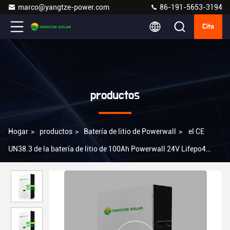
marco@yangtze-power.com
86-191-5653-3194
Cita
productos
Hogar
>
productos
>
Batería de litio de Powerwall
>
el CE
UN38.3 de la batería de litio de 100Ah Powerwall 24V Lifepo4
Powerwall certificó