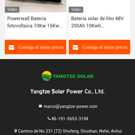
Vídeo
Vídeo
Batería solar de litio 48V
Sistema de
200Ah 10Kwh
almacenamiento de
Almacenamiento de
energía para el hogar 48v
energía Baterías Lifepo4
5kw 10kwh hogar fosfato
Powerwall
de hierro de litio 48 voltios
o
Consiga el mejor precio
Consiga el mejor precio
10 kwh batería lifepo4
Yangtze Solar Power Co., Ltd.
marco@yangtze-power.com
86-191-5653-3194
Camino de No.231 (72) Shufeng, Shushan, Hefei, Anhui