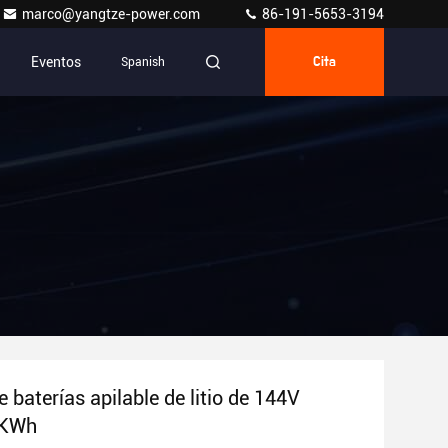
marco@yangtze-power.com
86-191-5653-3194
Eventos
Spanish
Cita
 baterías apilable de litio de 144V
5KWh