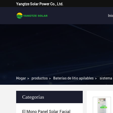
Yangtze Solar Power Co., Ltd.
Ini
Hogar
>
productos
>
Baterías de litio apilables
>
sistema 
Categorías
El Mono Panel Solar Facial