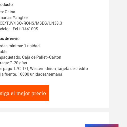
producto
en: China
 marca: Yangtze
n: CE/TUV/ISO/ROHS/MSDS/UN38.3
delo: LFeLi-144100S
os de envío
rden mínima: 1 unidad
iable
mpaquetado: Caja de Pallet+Carton
rega: 7-20 días
 pago: L/C, T/T, Western Union, tarjeta de crédito
 la fuente: 10000 unidades/semana
siga el mejor precio