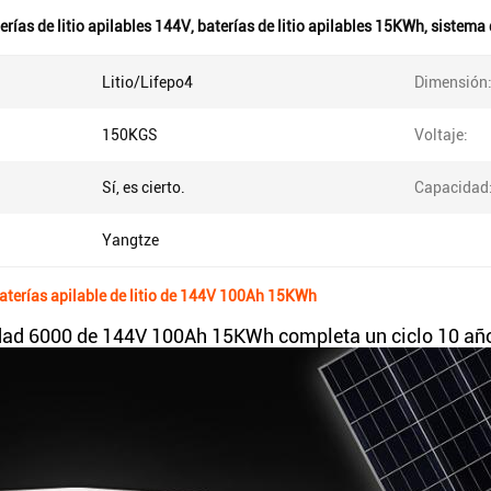
erías de litio apilables 144V
,
baterías de litio apilables 15KWh
,
sistema 
Litio/Lifepo4
Dimensión
150KGS
Voltaje:
Sí, es cierto.
Capacidad
Yangtze
aterías apilable de litio de 144V 100Ah 15KWh
dad 6000 de 144V 100Ah 15KWh completa un ciclo 10 años d