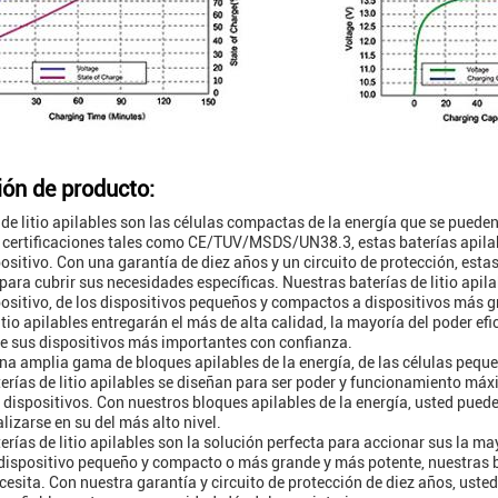
ión de producto:
 de litio apilables son las células compactas de la energía que se pueden
 certificaciones tales como CE/TUV/MSDS/UN38.3, estas baterías apilab
positivo. Con una garantía de diez años y un circuito de protección, esta
 para cubrir sus necesidades específicas. Nuestras baterías de litio apil
positivo, de los dispositivos pequeños y compactos a dispositivos más
itio apilables entregarán el más de alta calidad, la mayoría del poder efi
e sus dispositivos más importantes con confianza.
a amplia gama de bloques apilables de la energía, de las células pequ
erías de litio apilables se diseñan para ser poder y funcionamiento máxi
 dispositivos. Con nuestros bloques apilables de la energía, usted puede
lizarse en su del más alto nivel.
erías de litio apilables son la solución perfecta para accionar sus la ma
dispositivo pequeño y compacto o más grande y más potente, nuestras ba
cesita. Con nuestra garantía y circuito de protección de diez años, uste