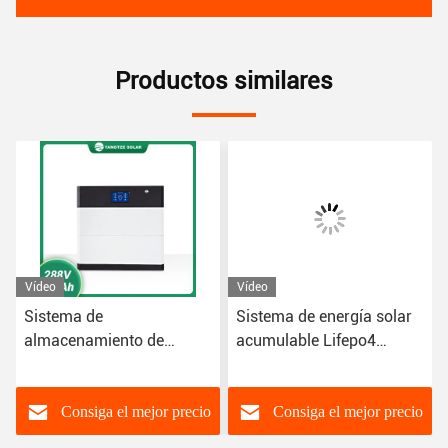
Productos similares
Vídeo
Vídeo
Sistema de energía solar
Batería de litio apilable
acumulable Lifepo4
modificada para
Batería Almacenamiento
requisitos particulares del
de energía para uso
almacenamiento de
doméstico Batería de
energía de la batería 48V
Consiga el mejor precio
Consiga el mejor precio
iones de litio de 10kwh
400Ah