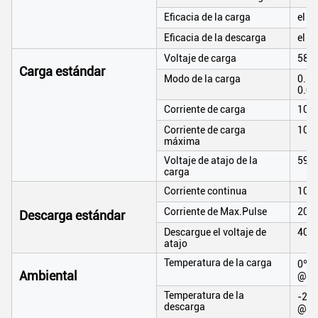
Eficacia de la carga
el 1
Eficacia de la descarga
el 
Voltaje de carga
58.4
Carga estándar
Modo de la carga
0.2C
0.02
Corriente de carga
100
Corriente de carga
100
máxima
Voltaje de atajo de la
59.4
carga
Corriente continua
100
Corriente de Max.Pulse
200A
Descarga estándar
Descargue el voltaje de
40V
atajo
Temperatura de la carga
0℃ a
Ambiental
@60
Temperatura de la
-20℃
descarga
@60