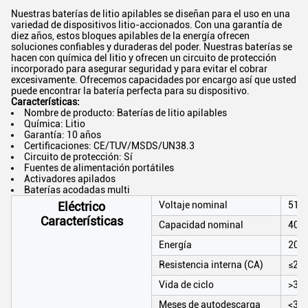
Nuestras baterías de litio apilables se diseñan para el uso en una
variedad de dispositivos litio-accionados. Con una garantía de
diez años, estos bloques apilables de la energía ofrecen
soluciones confiables y duraderas del poder. Nuestras baterías se
hacen con química del litio y ofrecen un circuito de protección
incorporado para asegurar seguridad y para evitar el cobrar
excesivamente. Ofrecemos capacidades por encargo así que usted
puede encontrar la batería perfecta para su dispositivo.
Características:
Nombre de producto: Baterías de litio apilables
Química: Litio
Garantía: 10 años
Certificaciones: CE/TUV/MSDS/UN38.3
Circuito de protección: Sí
Fuentes de alimentación portátiles
Activadores apilados
Baterías acodadas multi
Eléctrico
Voltaje nominal
51.
Características
Capacidad nominal
400
Energía
204
Resistencia interna (CA)
≤20
Vida de ciclo
>350
Meses de autodescarga
<3>