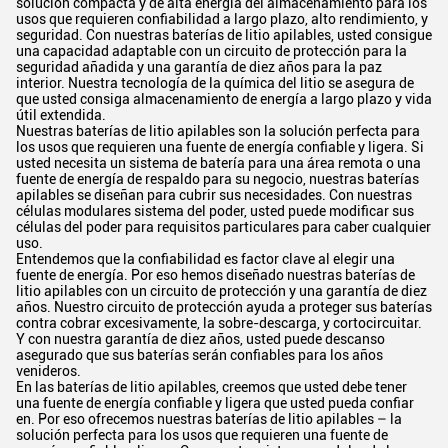
solución compacta y de alta energía del almacenamiento para los
usos que requieren confiabilidad a largo plazo, alto rendimiento, y
seguridad. Con nuestras baterías de litio apilables, usted consigue
una capacidad adaptable con un circuito de protección para la
seguridad añadida y una garantía de diez años para la paz
interior. Nuestra tecnología de la química del litio se asegura de
que usted consiga almacenamiento de energía a largo plazo y vida
útil extendida.
Nuestras baterías de litio apilables son la solución perfecta para
los usos que requieren una fuente de energía confiable y ligera. Si
usted necesita un sistema de batería para una área remota o una
fuente de energía de respaldo para su negocio, nuestras baterías
apilables se diseñan para cubrir sus necesidades. Con nuestras
células modulares sistema del poder, usted puede modificar sus
células del poder para requisitos particulares para caber cualquier
uso.
Entendemos que la confiabilidad es factor clave al elegir una
fuente de energía. Por eso hemos diseñado nuestras baterías de
litio apilables con un circuito de protección y una garantía de diez
años. Nuestro circuito de protección ayuda a proteger sus baterías
contra cobrar excesivamente, la sobre-descarga, y cortocircuitar.
Y con nuestra garantía de diez años, usted puede descanso
asegurado que sus baterías serán confiables para los años
venideros.
En las baterías de litio apilables, creemos que usted debe tener
una fuente de energía confiable y ligera que usted pueda confiar
en. Por eso ofrecemos nuestras baterías de litio apilables – la
solución perfecta para los usos que requieren una fuente de