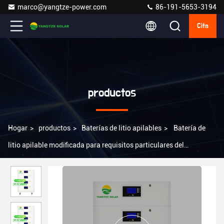
marco@yangtze-power.com
86-191-5653-3194
Cita
productos
Hogar
>
productos
>
Baterías de litio apilables
>
Batería de
litio apilable modificada para requisitos particulares del
almacenamiento de energía de la batería 48V 400Ah