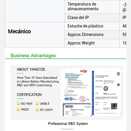
Temperatura de
-20℃
almacenamiento
@60
Clase del IP
IP65
Estuche de plástico
ABS
Mecánico
Approx.Dimensions
565
Approx.Weight
184