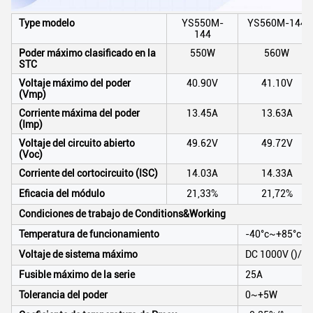
Type modelo
YS550M-
YS560M-144
144
Poder máximo clasificado en la
550W
560W
STC
Voltaje máximo del poder
40.90V
41.10V
(Vmp)
Corriente máxima del poder
13.45A
13.63A
(Imp)
Voltaje del circuito abierto
49.62V
49.72V
(Voc)
Corriente del cortocircuito (ISC)
14.03A
14.33A
Eficacia del módulo
21,33%
21,72%
Condiciones de trabajo de Conditions&Working
Temperatura de funcionamiento
-40°c~+85°c
Voltaje de sistema máximo
DC 1000V ()/15
Fusible máximo de la serie
25A
Tolerancia del poder
0~+5W