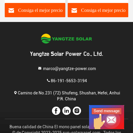
aumentó el poder
adicional del 30%
Consiga el mejor precio
Consiga el mejor precio
Yangtze Solar Power Co., Ltd.
marco@yangtze-power.com
86-191-5653-3194
Camino de No.231 (72) Shufeng, Shushan, Hefei, Anhui
P.R. China
Buena calidad de China El mono panel solar facial Proveedor.
© de Copyright 2023-2025 sun-solarpanel.com . Todos los