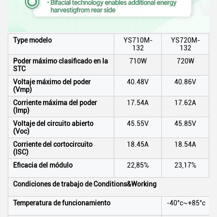
Type modelo
YS710M-
YS720M-
132
132
Poder máximo clasificado en la
710W
720W
STC
Voltaje máximo del poder
40.48V
40.86V
(Vmp)
Corriente máxima del poder
17.54A
17.62A
(Imp)
Voltaje del circuito abierto
45.55V
45.85V
(Voc)
Corriente del cortocircuito
18.45A
18.54A
(ISC)
Eficacia del módulo
22,85%
23,17%
Condiciones de trabajo de Conditions&Working
Temperatura de funcionamiento
-40°c~+85°c