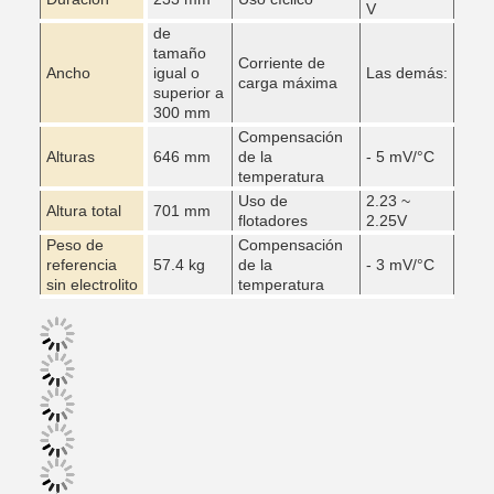
V
de
tamaño
Corriente de
Ancho
igual o
Las demás:
carga máxima
superior a
300 mm
Compensación
Alturas
646 mm
de la
- 5 mV/
°C
temperatura
Uso de
2.23 ~
Altura total
701 mm
flotadores
2.25V
Peso de
Compensación
referencia
57.4 kg
de la
- 3 mV/
°C
sin electrolito
temperatura