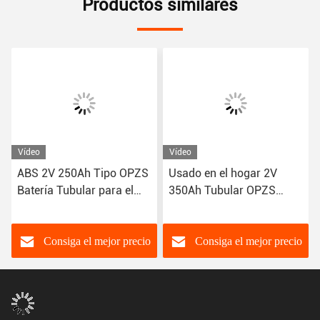
Productos similares
Vídeo
Vídeo
ABS 2V 250Ah Tipo OPZS
Usado en el hogar 2V
Batería Tubular para el
350Ah Tubular OPZS
Sistema de Energía Solar
Batería con más de 20
del Hogar
años de vida útil
Consiga el mejor precio
Consiga el mejor precio