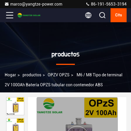
marco@yangtze-power.com
86-191-5653-3194
Cita
productos
Hogar
>
productos
>
OPZV OPZS
>
M6 / M8 Tipo de terminal
2V 1000Ah Batería OPZS tubular con contenedor ABS