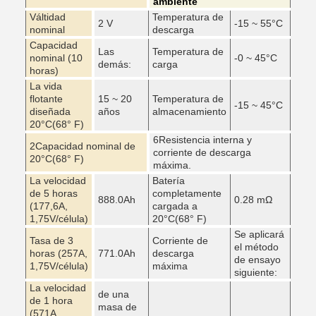
ambiente
Válti­dad
Temperatura de
2 V
-15 ~ 55
°C
nominal
descarga
Capacidad
Las
Temperatura de
nominal (10
-0 ~ 45
°C
demás:
carga
horas)
La vida
flotante
15 ~ 20
Temperatura de
-15 ~ 45
°C
diseñada
años
almacenamiento
20
°C
(68° F)
6Resistencia interna y
2Capacidad nominal de
corriente de descarga
20
°C
(68° F)
máxima.
La velocidad
Batería
de 5 horas
completamente
888.0Ah
0.28 mΩ
(177,6A,
cargada a
1,75V/célula)
20
°C
(68° F)
Se aplicará
Tasa de 3
Corriente de
el método
horas (257A,
771.0Ah
descarga
de ensayo
1,75V/célula)
máxima
siguiente:
La velocidad
de una
de 1 hora
masa de
(571A,