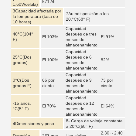
571 Ah
1,60V/célula)
3Capacidad afectada por
7Autodisposición a los
la temperatura (tasa de
20.
°C
(68° F)
10 horas)
Capacidad
40
°C
(104°
después de tres
El 103%
El 91%
F)
meses de
almacenamiento
Capacidad
25
°C
(Dos
después de 6
El 100%
82%
grados)
meses de
almacenamiento
Capacidad
0
°C
(Dos
86 por
después de 9
73 por
grados F)
ciento
meses de
ciento
almacenamiento
Capacidad
-15 años.
después de 12
El 70%
El 64%
°C
(5° F)
meses de
almacenamiento
8- Carga de voltaje constante
4Dimensiones y peso.
a 20
°C
(68° F)
2.30 ~ 2.40
Duración
233 mm
Uso cíclico