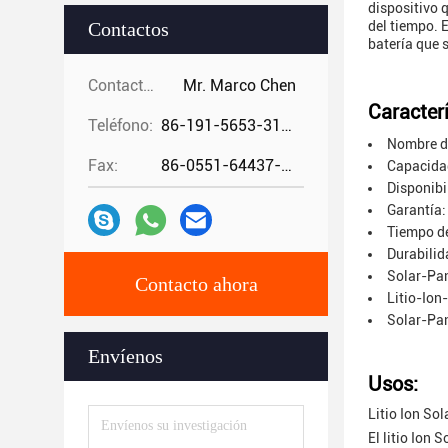
dispositivo q
Contactos
del tiempo. 
batería que 
Contactos:
Mr. Marco Chen
Caracterí
Teléfono:
86-191-5653-3194
Nombre de
Fax:
86-0551-64437-729
Capacidad
Disponibi
Garantía:
Tiempo de
Durabilid
Solar-Pan
Contacto ahora
Litio-Ion
Solar-Pan
Envíenos
Usos:
Litio Ion So
El litio Ion