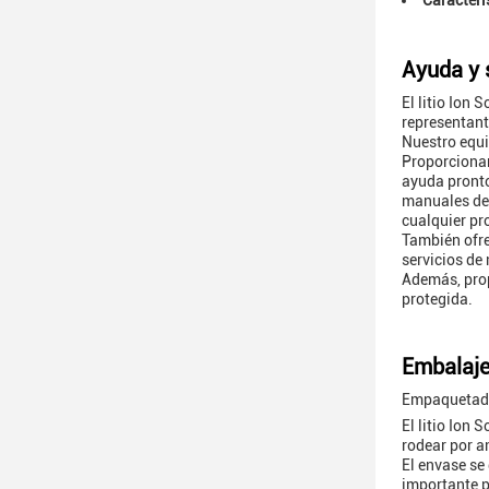
Caracterí
Ayuda y s
El litio Ion 
representant
Nuestro equi
Proporcionam
ayuda pronto 
manuales del
cualquier pr
También ofre
servicios de
Además, prop
protegida.
Embalaje
Empaquetado
El litio Ion
rodear por a
El envase se 
importante p