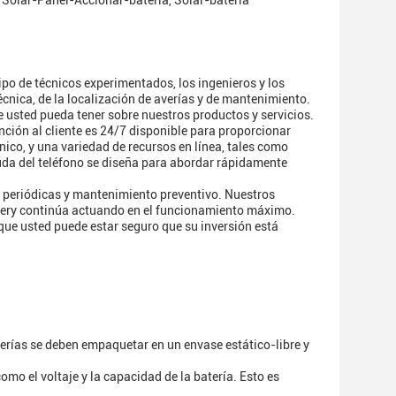
, Solar-Panel-Accionar-batería, Solar-batería
uipo de técnicos experimentados, los ingenieros y los
écnica, de la localización de averías y de mantenimiento.
 usted pueda tener sobre nuestros productos y servicios.
nción al cliente es 24/7 disponible para proporcionar
ónico, y una variedad de recursos en línea, tales como
yuda del teléfono se diseña para abordar rápidamente
 periódicas y mantenimiento preventivo. Nuestros
ttery continúa actuando en el funcionamiento máximo.
ue usted puede estar seguro que su inversión está
aterías se deben empaquetar en un envase estático-libre y
como el voltaje y la capacidad de la batería. Esto es