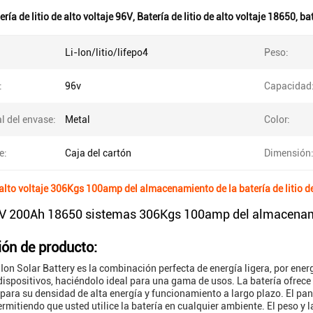
ería de litio de alto voltaje 96V
,
Batería de litio de alto voltaje 18650
,
ba
Li-Ion/litio/lifepo4
Peso:
:
96v
Capacidad
l del envase:
Metal
Color:
e:
Caja del cartón
Dimensión
alto voltaje 306Kgs 100amp del almacenamiento de la batería de litio
96V 200Ah 18650 sistemas 306Kgs 100amp del almacenami
ión de producto:
o Ion Solar Battery es la combinación perfecta de energía ligera, por ene
ispositivos, haciéndolo ideal para una gama de usos. La batería ofrece u
ara su densidad de alta energía y funcionamiento a largo plazo. El pane
rmitiendo que usted utilice la batería en cualquier ambiente. El peso y 