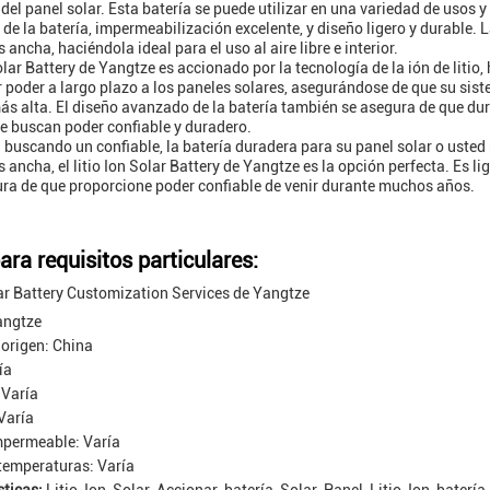
del panel solar. Esta batería se puede utilizar en una variedad de usos y
de la batería, impermeabilización excelente, y diseño ligero y durable.
ancha, haciéndola ideal para el uso al aire libre e interior.
Solar Battery de Yangtze es accionado por la tecnología de la ión de litio
 poder a largo plazo a los paneles solares, asegurándose de que su sist
s alta. El diseño avanzado de la batería también se asegura de que du
e buscan poder confiable y duradero.
á buscando un confiable, la batería duradera para su panel solar o uste
ancha, el litio Ion Solar Battery de Yangtze es la opción perfecta. Es lig
gura de que proporcione poder confiable de venir durante muchos años.
ara requisitos particulares:
lar Battery Customization Services de Yangtze
angtze
 origen: China
ía
 Varía
Varía
mpermeable: Varía
temperaturas: Varía