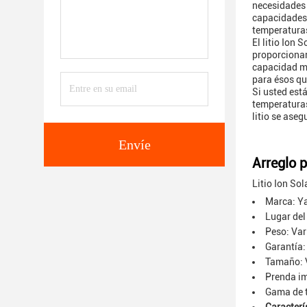
necesidades 
capacidades 
temperaturas 
El litio Ion 
proporcionar
capacidad má
para ésos qu
Si usted est
temperaturas 
litio se ase
Envíe
Arreglo p
Litio Ion So
Marca: Y
Lugar del
Peso: Var
Garantía:
Tamaño: 
Prenda i
Gama de 