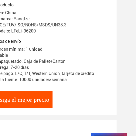
650
producto
en: China
 marca: Yangtze
n: CE/TUV/ISO/ROHS/MSDS/UN38.3
delo: LFeLi-96200
os de envío
rden mínima: 1 unidad
iable
mpaquetado: Caja de Pallet+Carton
rega: 7-20 días
 pago: L/C, T/T, Western Union, tarjeta de crédito
 la fuente: 10000 unidades/semana
siga el mejor precio