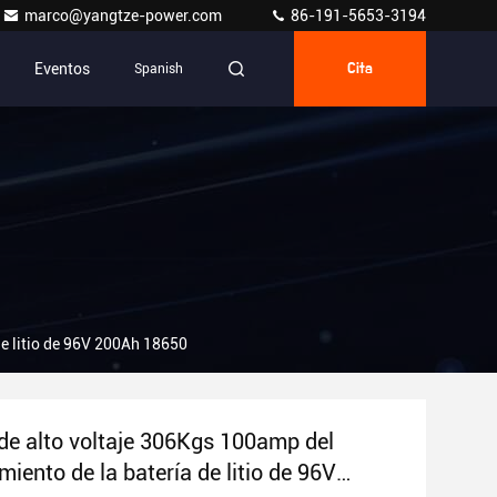
marco@yangtze-power.com
86-191-5653-3194
Eventos
Spanish
Cita
e litio de 96V 200Ah 18650
de alto voltaje 306Kgs 100amp del
iento de la batería de litio de 96V