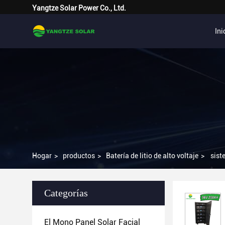
Yangtze Solar Power Co., Ltd.
Ini
Hogar
>
productos
>
Batería de litio de alto voltaje
>
sist
Categorías
El Mono Panel Solar Facial