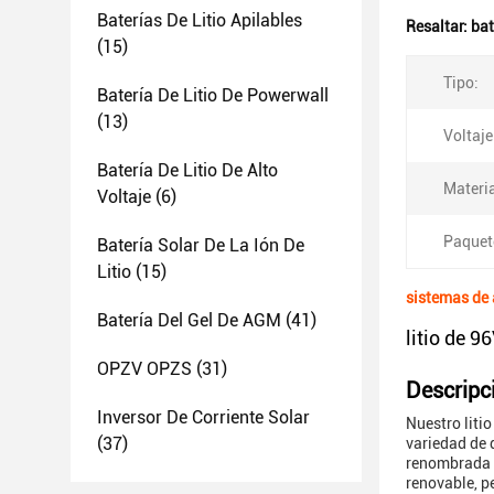
Baterías De Litio Apilables
Resaltar:
bat
(15)
Tipo:
Batería De Litio De Powerwall
(13)
Voltaje
Batería De Litio De Alto
Materia
Voltaje
(6)
Paquet
Batería Solar De La Ión De
Litio
(15)
sistemas de 
Batería Del Gel De AGM
(41)
litio de 
OPZV OPZS
(31)
Descripc
Inversor De Corriente Solar
Nuestro liti
(37)
variedad de d
renombrada p
renovable, pe