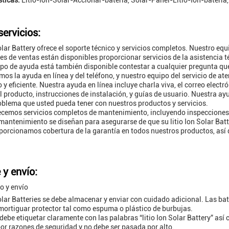
sticas:
Litio-Ion-Solar-Accionar-batería, Solar-Panel-Litio-Ion-batería
ervicios:
Solar Battery ofrece el soporte técnico y servicios completos. Nuestro eq
es de ventas están disponibles proporcionar servicios de la asistencia t
po de ayuda está también disponible contestar a cualquier pregunta que
os la ayuda en línea y del teléfono, y nuestro equipo del servicio de ate
y eficiente. Nuestra ayuda en línea incluye charla viva, el correo electr
 producto, instrucciones de instalación, y guías de usuario. Nuestra a
oblema que usted pueda tener con nuestros productos y servicios.
cemos servicios completos de mantenimiento, incluyendo inspecciones
 mantenimiento se diseñan para asegurarse de que su litio Ion Solar Ba
orcionamos cobertura de la garantía en todos nuestros productos, así q
 y envío:
 y envío
 Solar Batteries se debe almacenar y enviar con cuidado adicional. Las b
mortiguar protector tal como espuma o plástico de burbujas.
debe etiquetar claramente con las palabras “litio Ion Solar Battery” así 
or razones de seguridad y no debe ser pasada por alto.