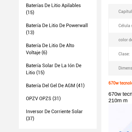
Baterías De Litio Apilables
Capítul
(15)
Batería De Litio De Powerwall
Célula 
(13)
color d
Batería De Litio De Alto
Voltaje
(6)
Clase:
Batería Solar De La Ión De
Dimens
Litio
(15)
670w tecnolo
Batería Del Gel De AGM
(41)
670w tecno
OPZV OPZS
(31)
210m m
Inversor De Corriente Solar
(37)