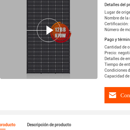
panel sol
Detalles del 
Lugar de orig
Nombre de la
Certificació
Número de m
Pago y términ
Cantidad de 
Precio: negot
Detalles de e
Tiempo de ent
Condiciones de
Capacidad de
Con
 producto
Descripción de producto