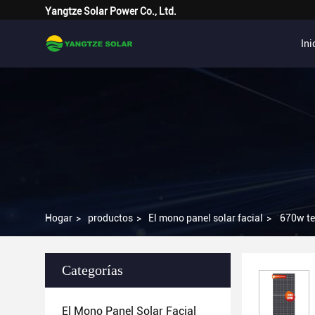
Yangtze Solar Power Co., Ltd.
Ini
Hogar
>
productos
>
El mono panel solar facial
>
670w te
Categorías
El Mono Panel Solar Facial