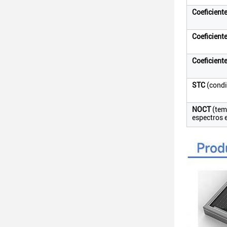
Coeficient
Coeficient
Coeficient
STC
(condi
NOCT
(tem
espectros e