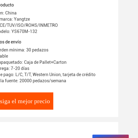
ar 210m m
producto
en: China
 marca: Yangtze
n: CE/TUV/ISO/ROHS/INMETRO
odelo: YS670M-132
os de envío
orden mínima: 30 pedazos
iable
mpaquetado: Caja de Pallet+Carton
rega: 7-20 días
 pago: L/C, T/T, Western Union, tarjeta de crédito
 la fuente: 20000 pedazos/semana
siga el mejor precio