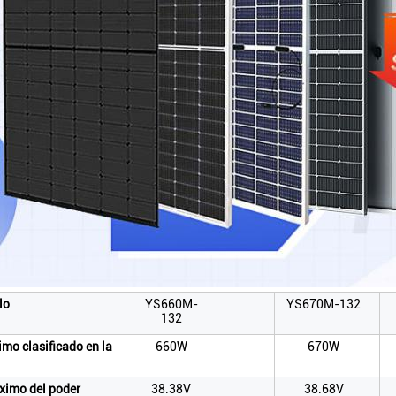
lo
YS660M-
YS670M-132
132
mo clasificado en la
660W
670W
ximo del poder
38.38V
38.68V