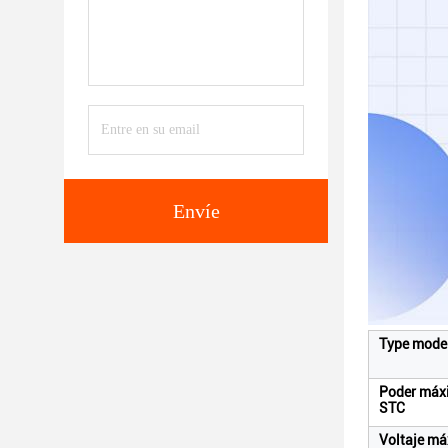
Envíe
Type mode
Poder máxi
STC
Voltaje má