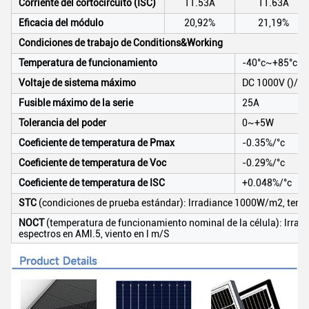
Corriente del cortocircuito (ISC)
11.53A
11.63A
Eficacia del módulo
20,92%
21,19%
Condiciones de trabajo de Conditions&Working
Temperatura de funcionamiento
-40°c~+85°c
Voltaje de sistema máximo
DC 1000V ()/15
Fusible máximo de la serie
25A
Tolerancia del poder
0~+5W
Coeficiente de temperatura de Pmax
-0.35%/°c
Coeficiente de temperatura de Voc
-0.29%/°c
Coeficiente de temperatura de ISC
+0.048%/°c
STC
(condiciones de prueba estándar): lrradiance 1000W/m2, temper
NOCT
(temperatura de funcionamiento nominal de la célula): lrra
espectros en AMl.5, viento en l m/S