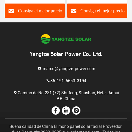
conector MC4
de la aleación de aluminio
mono
Consiga el mejor precio
Consiga el mejor precio
Yangtze Solar Power Co., Ltd.
marco@yangtze-power.com
86-191-5653-3194
Camino de No.231 (72) Shufeng, Shushan, Hefei, Anhui
P.R. China
Buena calidad de China El mono panel solar facial Proveedor.