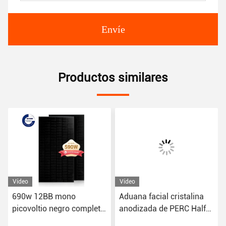
Envíe
Productos similares
Vídeo
Vídeo
690w 12BB mono
Aduana facial cristalina
picovoltio negro completo
anodizada de PERC Half
Perc Solar Modules con el
Cell 670W del panel solar