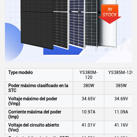
Type modelo
YS380M-
YS385M-120
120
Poder máximo clasificado en la
380W
385W
STC
Voltaje máximo del poder
34.65V
34.69V
(Vmp)
Corriente máxima del poder
10.97A
11.09A
(Imp)
Voltaje del circuito abierto
41.01V
41.16V
(Voc)