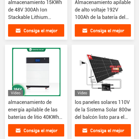
almacenamiento 15KWh
Almacenamiento apilable
de 48V 300Ah Ion
de alto voltaje 192V
Stackable Lithium
100Ah de la batería del
Batteries Energy
sistema de batería
Consiga el mejor
Consiga el mejor
Lifepo4
precio
precio
Vídeo
Vídeo
almacenamiento de
los paneles solares 110V
energía apilable de las
de la Sistema Solar 800w
baterías de litio 40KWh
del balcón listo para el
384V 100Ah
uso la monofásico
Consiga el mejor
Consiga el mejor