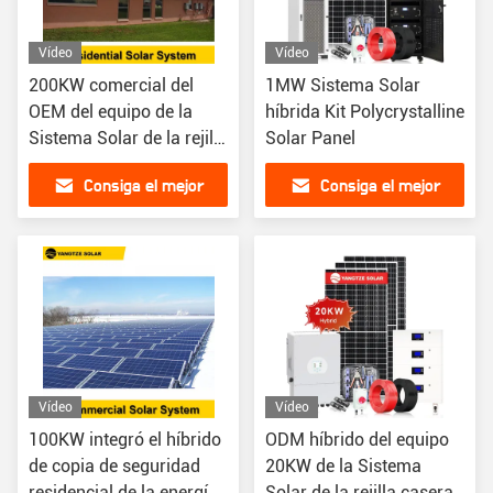
Vídeo
Vídeo
200KW comercial del
1MW Sistema Solar
OEM del equipo de la
híbrida Kit Polycrystalline
Sistema Solar de la rejilla
Solar Panel
para el hogar
Consiga el mejor
Consiga el mejor
precio
precio
Vídeo
Vídeo
100KW integró el híbrido
ODM híbrido del equipo
de copia de seguridad
20KW de la Sistema
residencial de la energía
Solar de la rejilla casera