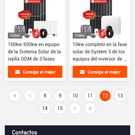
Vídeo
Vídeo
100kw 500kw en equipo
10kw completo en la fase
de la Sistema Solar de la
solar de System 3 de los
rejilla ODM de 3 fases
equipos del inversor de la
rejilla
Consiga el mejor
Consiga el mejor
precio
precio
8
9
10
11
12
13
14
15
Contactos