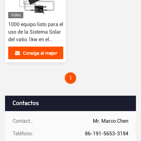
Vídeo
1000 equipo listo para el
uso de la Sistema Solar
del vatio 1kw en el
sistema de energía
Consiga el mejor
casero de la rejilla
precio
1
Contactos
Contactos:
Mr. Marco Chen
Teléfono:
86-191-5653-3194